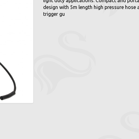
light duty applications. Compact and port
design with 5m length high pressure hose 
trigger gu