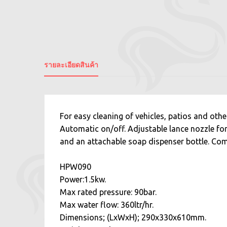
รายละเอียดสินค้า
For easy cleaning of vehicles, patios and oth
Automatic on/off. Adjustable lance nozzle for
and an attachable soap dispenser bottle. Com
HPW090
Power:1.5kw.
Max rated pressure: 90bar.
Max water flow: 360ltr/hr.
Dimensions; (LxWxH); 290x330x610mm.