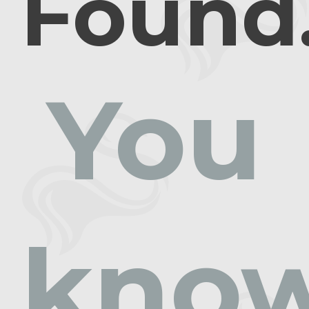
Found
You
kno