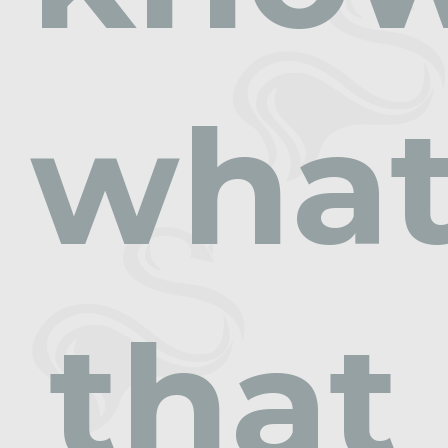
wha
that