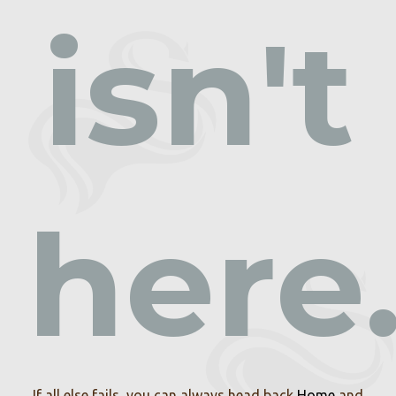
isn't
here
If all else fails, you can always head back
Home
and