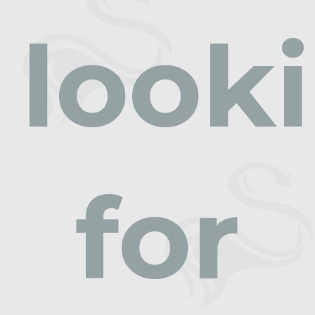
look
for