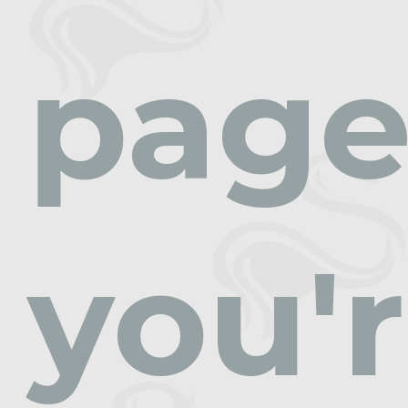
pag
you'