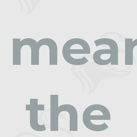
mea
the